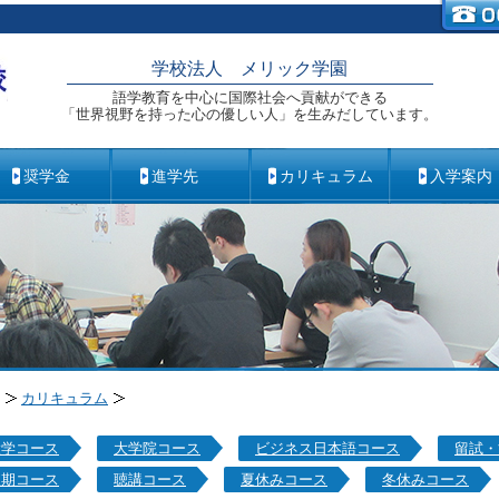
学校法人 メリック学園
語学教育を中心に国際社会へ貢献ができる
「世界視野を持った心の優しい人」を生みだしています。
奨学金
進学先
カリキュラム
入学案内
カリキュラム
大学コース
大学院コース
ビジネス日本語コース
留試・
短期コース
聴講コース
夏休みコース
冬休みコース