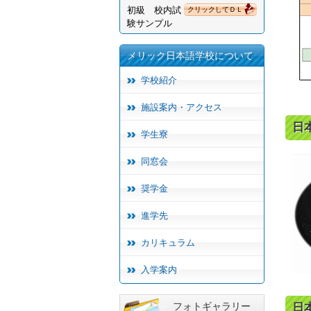
初級 校内試
クリックしてＤＬ
験サンプル
メリック日本語学校について
学校紹介
施設案内・アクセス
日
学生寮
同窓会
奨学金
進学先
カリキュラム
入学案内
フォトギャラリー
日