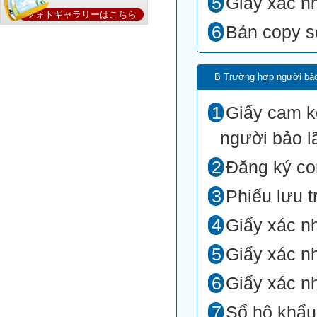
Giấy xác n
フォトギャラリーはこちら
Bản copy sổ
B Trường hợp người bảo
Giấy cam k
người bảo lã
Đăng ký co
Phiếu lưu t
Giấy xác n
Giấy xác n
Giấy xác n
Sổ hộ khẩu,