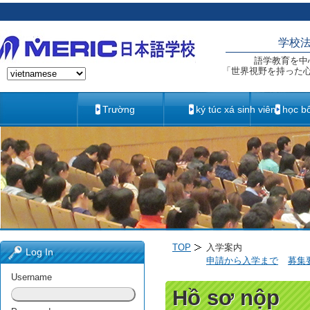
学校
語学教育を中
「世界視野を持った
Trường
ký túc xá sinh viên
học b
TOP
入学案内
Log In
申請から入学まで
募集
Username
Hồ sơ nộp