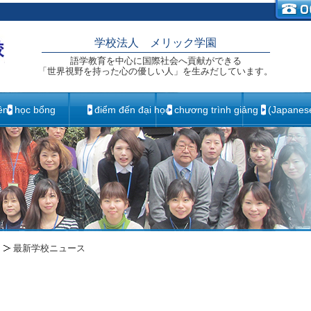
学校法人 メリック学園
語学教育を中心に国際社会へ貢献ができる
「世界視野を持った心の優しい人」を生みだしています。
ên
học bổng
điểm đến đại học
chương trình giảng
(Japane
最新学校ニュース