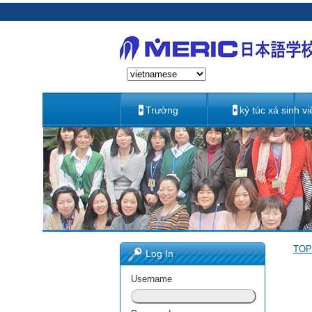
Trường
ký túc xá sinh vi
TOP
Log In
Username