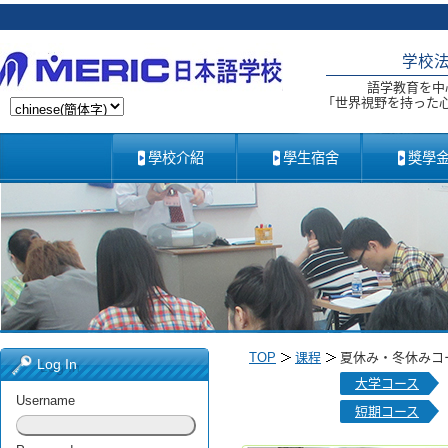
学校
語学教育を中
「世界視野を持った
學校介紹
學生宿舍
獎學
TOP
课程
夏休み・冬休みコ
Log In
大学コース
Username
短期コース