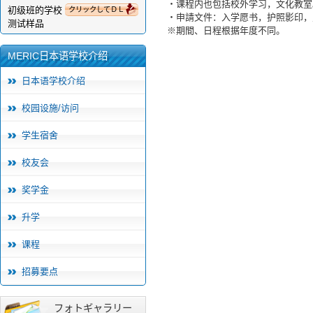
・课程内也包括校外学习，文化教室
初级班的学校
クリックしてＤＬ
・申請文件：入学愿书，护照影印，
测试样品
※期間、日程根据年度不同。
MERIC日本语学校介绍
日本语学校介绍
校园设施/访问
学生宿舍
校友会
奖学金
升学
课程
招募要点
フォトギャラリー