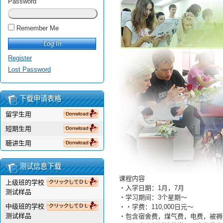
Password
Remember Me
Register
Lost Password
下载申请表格
留学生用
Donwload
短期生用
Donwload
聴讲生用
Donwload
测试信息下载
课程内容
上级班的学校
クリックしてＤＬ
・入学日期：1月，7月
测试样品
・学习期间：3个星期～
中级班的学校
クリックしてＤＬ
・・学费：110,000日元～
测试样品
・包含宿舍费，煤气费，电费，被褥