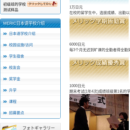
初级班的学校
クリックしてＤＬ
1万日元
测试样品
在校的留学生中，选拔成績、出勤以及
MERIC日本语学校介绍
日本语学校介绍
6000日元
校园设施/访问
每3个月无迟到旷课的全勤者得全勤奖
学生宿舍
校友会
奖学金
1000日元
升学
期末考试(1年4次)成绩班级第1名的
课程
招募要点
フォトギャラリー