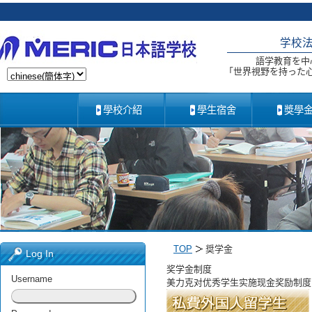
学校
語学教育を中
「世界視野を持った
學校介紹
學生宿舍
獎學
TOP
奨学金
Log In
奖学金制度
Username
美力克对优秀学生实施现金奖励制度