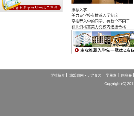
フォトギャラリーはこちら
推荐入学
美力克学校有推荐入学制度
享推荐入学的同学，有数个不同于一
获此资格需美力克校内选拔合格
学校紹介
施設案内・アクセス
学生寮
同窓会
Copyright (C) 20