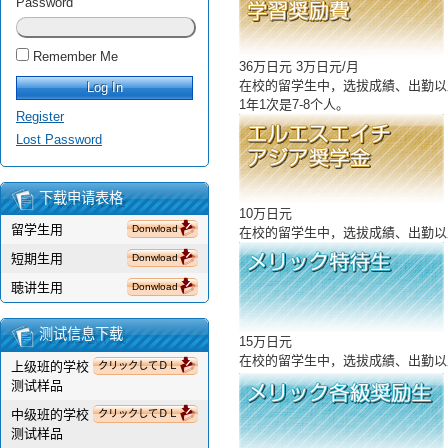
Password
Remember Me
36万日元 3万日元/月
在校的留学生中，选拔成績、出勤以
1年1次是7-8个人。
Register
Lost Password
下载申请表格
10万日元
留学生用
Donwload
在校的留学生中，选拔成績、出勤以
短期生用
Donwload
聴讲生用
Donwload
测试信息下载
15万日元
在校的留学生中，选拔成績、出勤以
上级班的学校
クリックしてＤＬ
测试样品
中级班的学校
クリックしてＤＬ
测试样品