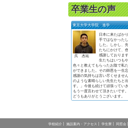
卒業生の声
東京大学大学院 進学
日本に来たばか
手ではなかった
した。しかし、
たちにかけて、
感謝しておりま
呉 杰祐
生たちはいつも
色々と教えてもらったお陰で私
ができました。その師恩を一生
感謝の気持ちは言い尽くせませ
のような素晴らしい先生たちと
す。」今後も続けて頑張ってい
もう一度言わせて頂きたいです
どうもありがとうございます。
学校紹介
施設案内・アクセス
学生寮
同窓会