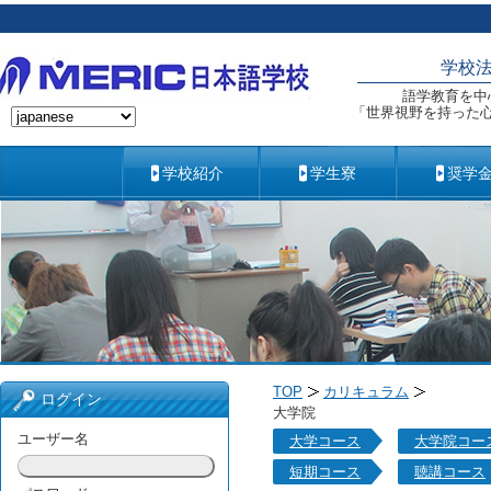
学校
語学教育を中
「世界視野を持った
学校紹介
学生寮
奨学
TOP
カリキュラム
ログイン
大学院
ユーザー名
大学コース
大学院コー
短期コース
聴講コース