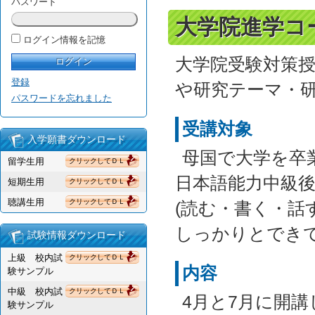
パスワード
大学院進学コ
ログイン情報を記憶
大学院受験対策
登録
や研究テーマ・
パスワードを忘れました
受講対象
入学願書ダウンロード
母国で大学を卒
留学生用
クリックしてＤＬ
日本語能力中級後
短期生用
クリックしてＤＬ
聴講生用
クリックしてＤＬ
(読む・書く・
しっかりとできて
試験情報ダウンロード
上級 校内試
クリックしてＤＬ
内容
験サンプル
中級 校内試
クリックしてＤＬ
4月と7月に開
験サンプル