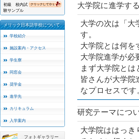
大学院に進学す
初級 校内試
クリックしてＤＬ
験サンプル
大学の次は「大
メリック日本語学校について
す。
学校紹介
大学院とは何を
施設案内・アクセス
大学院進学が必
学生寮
まず大学院とは
同窓会
皆さんが大学院
奨学金
なプロセスです
進学先
カリキュラム
研究テーマにつ
入学案内
大学院ははっき
フォトギャラリー