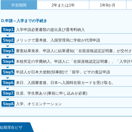
学習期間
2年または1年
1年9か月
D.申請～入学までの手続き
入学申請必要書類の提出及び選考料納入
メリックで選考後、入国管理局に学校が代理申請
審査結果発表、申請人に結果通知(「在留資格認定証明書」が交付
本校所定の学費納入。申請人に「在留資格認定証明書」、「入学許
申請人が日本大使館(領事館)で「留学」ビザの査証申請
来日、入国審査後、日本へ入国時在留カードを受け取る。
住居、学生寮あり(事前に申し込みが必要)
入学、オリエンテーション
短期滞在ビザ