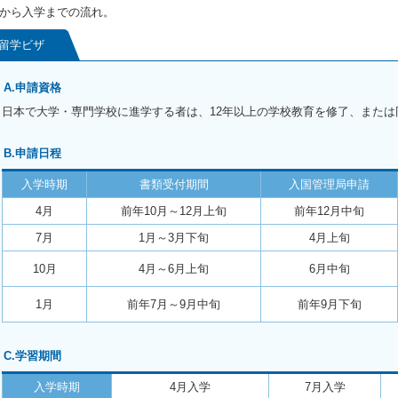
から入学までの流れ。
留学ビザ
A.申請資格
日本で大学・専門学校に進学する者は、12年以上の学校教育を修了、または
B.申請日程
入学時期
書類受付期間
入国管理局申請
4月
前年10月～12月上旬
前年12月中旬
7月
1月～3月下旬
4月上旬
10月
4月～6月上旬
6月中旬
1月
前年7月～9月中旬
前年9月下旬
C.学習期間
入学時期
4月入学
7月入学