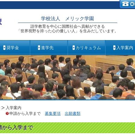
学校法人 メリック学園
語学教育を中心に国際社会へ貢献ができる
「世界視野を持った心の優しい人」を生みだしています。
奨学金
進学先
カリキュラム
入学案内
入学案内
申請から入学まで
募集要項
出願書類
請から入学まで