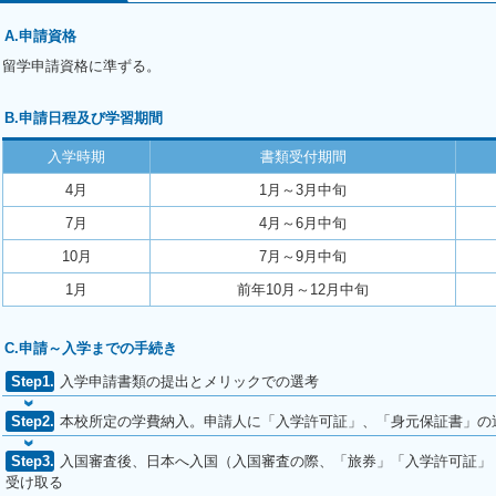
A.申請資格
留学申請資格に準ずる。
B.申請日程及び学習期間
入学時期
書類受付期間
4月
1月～3月中旬
7月
4月～6月中旬
10月
7月～9月中旬
1月
前年10月～12月中旬
C.申請～入学までの手続き
入学申請書類の提出とメリックでの選考
本校所定の学費納入。申請人に「入学許可証」、「身元保証書」の
入国審査後、日本へ入国（入国審査の際、「旅券」「入学許可証」
受け取る