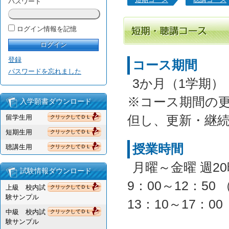
パスワード
ログイン情報を記憶
登録
コース期間
パスワードを忘れました
3か月（1学期）
※コース期間の
入学願書ダウンロード
但し、更新・継
留学生用
クリックしてＤＬ
短期生用
クリックしてＤＬ
授業時間
聴講生用
クリックしてＤＬ
月曜～金曜 週2
試験情報ダウンロード
9：00～12：50
上級 校内試
クリックしてＤＬ
験サンプル
13：10～17：0
中級 校内試
クリックしてＤＬ
験サンプル