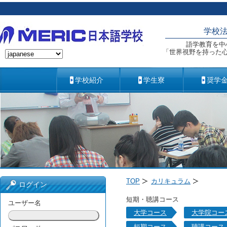
学校
語学教育を中
「世界視野を持った
学校紹介
学生寮
奨学
TOP
カリキュラム
ログイン
短期・聴講コース
ユーザー名
大学コース
大学院コー
短期コース
聴講コース