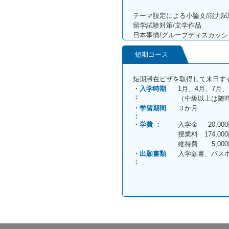
テーマ設定による小論文/能力試
留学試験対策/文学作品
日本事情/グループディスカッシ
短期コース
短期滞在ビザを取得して来日す
入学時期
1月、4月、7月、
（中級以上は随
学習期間
３か月
学費
入学金
20,00
授業料
174,00
維持費
5,00
出願書類
入学願書、パス