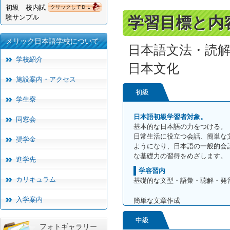
初級 校内試
クリックしてＤＬ
験サンプル
学習目標と内
メリック日本語学校について
日本語文法・読
学校紹介
日本文化
施設案内・アクセス
初級
学生寮
日本語初級学習者対象。
同窓会
基本的な日本語の力をつける。
日常生活に役立つ会話、簡単な
奨学金
ようになり、日本語の一般的会
な基礎力の習得をめざします。
進学先
学容習内
カリキュラム
基礎的な文型・語彙・聴解・発
入学案内
簡単な文章作成
中級
フォトギャラリー