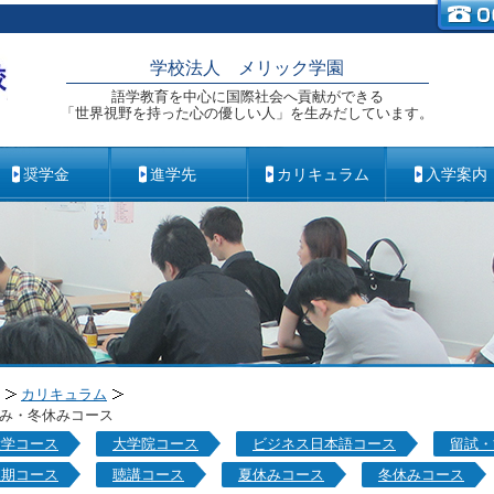
学校法人 メリック学園
語学教育を中心に国際社会へ貢献ができる
「世界視野を持った心の優しい人」を生みだしています。
奨学金
進学先
カリキュラム
入学案内
カリキュラム
み・冬休みコース
大学コース
大学院コース
ビジネス日本語コース
留試・
短期コース
聴講コース
夏休みコース
冬休みコース