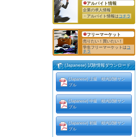
アルバイト情報
企業の求人情報
・アルバイト情報は
コチラ
フリーマーケット
売りたい！買いたい！
学生フリーマーケットは
コ
チラ
(Japanese) 試験情報ダウンロード
(Japanese) 上級 校内試験サン
プル
(Japanese) 中級 校内試験サン
プル
(Japanese) 初級 校内試験サン
プル