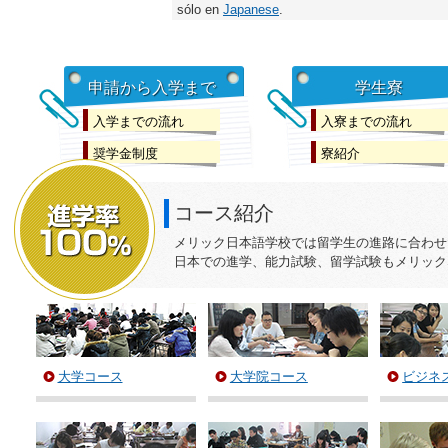
sólo en
Japanese
.
申請から入学まで
学生寮
入学までの流れ
入寮までの流れ
奨学金制度
寮紹介
コース紹介
メリック日本語学校では留学生の進路に合わせ
日本での進学、能力試験、留学試験もメリックな
大学コース
大学院コース
ビジネ