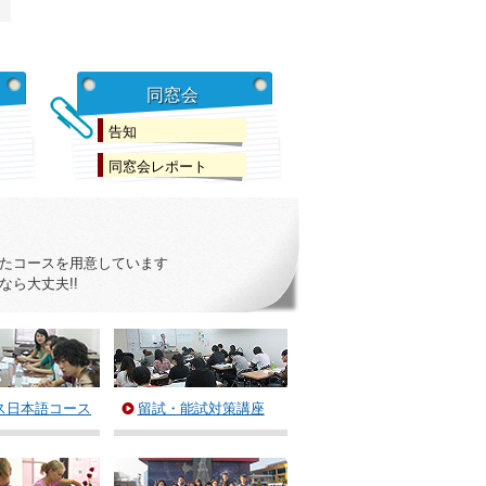
同窓会
告知
同窓会レポート
たコースを用意しています
ら大丈夫!!
ス日本語コース
留試・能試対策講座