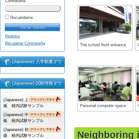
Contraseña
Recuérdame
Registro
Recuperar Contraseña
The school front entrance
(Japanese) 入学願書ダウ
ンロード
(Japanese) 試験情報ダウ
ンロード
(Japanese) 上
クリックしてＤＬ
級 校内試験サンプル
Personal computer space
(Japanese) 中
クリックしてＤＬ
級 校内試験サンプル
(Japanese) 初
クリックしてＤＬ
Neighboring i
級 校内試験サンプル