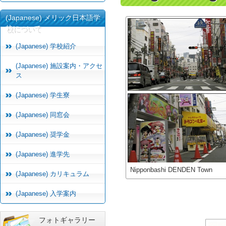
(Japanese) メリック日本語学
校について
(Japanese) 学校紹介
(Japanese) 施設案内・アクセ
ス
(Japanese) 学生寮
(Japanese) 同窓会
(Japanese) 奨学金
(Japanese) 進学先
Nipponbashi DENDEN Town
(Japanese) カリキュラム
(Japanese) 入学案内
フォトギャラリー