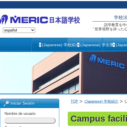
学校
語学教育を中
「世界視野を持った
(Japanese) 学校紹介
(Japanese) 学生寮
(Jap
TOP
(Japanese) 学校紹介
Iniciar Sesión
Nombre de usuario
Campus facili