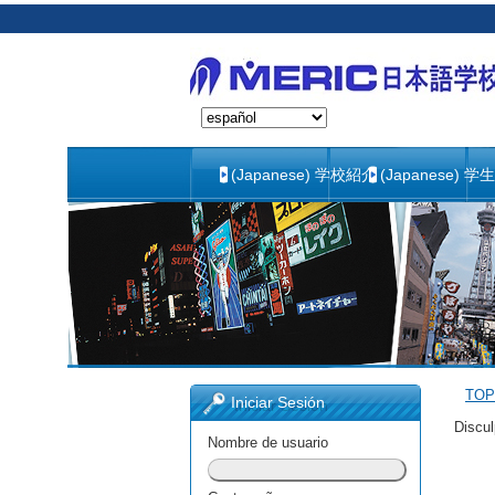
(Japanese) 学校紹介
(Japanese) 学
TOP
Iniciar Sesión
Discul
Nombre de usuario