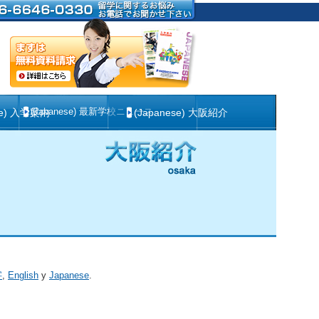
(Japanese) 最新学校ニュース
se) 入学案内
(Japanese) 大阪紹介
字
,
English
y
Japanese
.