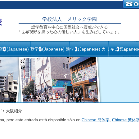
学校法人 メリック学園
語学教育を中心に国際社会へ貢献ができる
「世界視野を持った心の優しい人」を生みだしています。
生寮
(Japanese) 奨学金
(Japanese) 進学先
(Japanese) カリキュラム
(Japane
大阪紹介
pa, pero esta entrada está disponible sólo en
Chinese 簡体字
,
Chinese 繁体