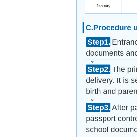
January
C.Procedure un
Entranc
documents and 
The pr
delivery. It is
birth and paren
After p
passport contro
school document