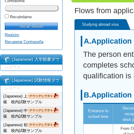
Contraseña
Flows from applic
Recuérdame
Studying abroad visa
Registro
A.Application 
Recuperar Contraseña
The person ente
(Japanese) 入学願書ダウ
completes scho
ンロード
qualification i
(Japanese) 試験情報ダウ
ンロード
B.Application
(Japanese) 上
クリックしてＤＬ
級 校内試験サンプル
Docum
(Japanese) 中
クリックしてＤＬ
Entrance to
recep
級 校内試験サンプル
school time
desk p
(Japanese) 初
クリックしてＤＬ
From O
級 校内試験サンプル