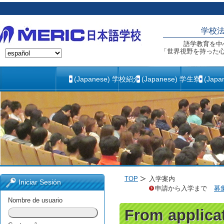
学校
語学教育を中
「世界視野を持った
(Japanese) 学校紹介
(Japanese) 学生寮
(Jap
TOP
入学案内
Iniciar Sesión
申請から入学まで
募
Nombre de usuario
From applicat