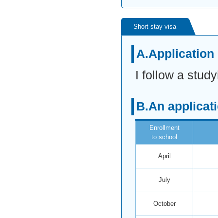
Short-stay visa
A.Application 
I follow a stud
B.An applicat
Enrollment
to school
April
July
October