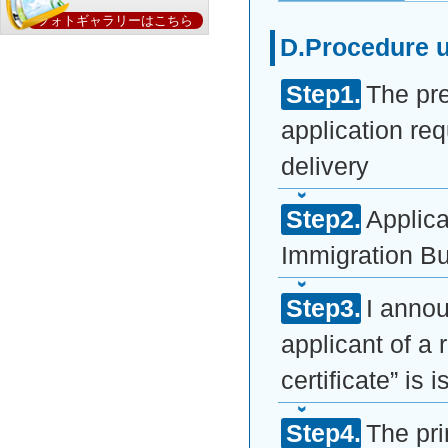
フォトギャラリーはこちら
D.Procedure un
The pre
application re
delivery
Applica
Immigration Bu
I annou
applicant of a 
certificate” is 
The pr