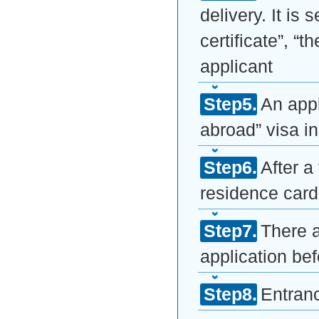
delivery. It is
certificate”, “
applicant
An appl
abroad” visa 
After a
residence card 
There a
application be
Entranc