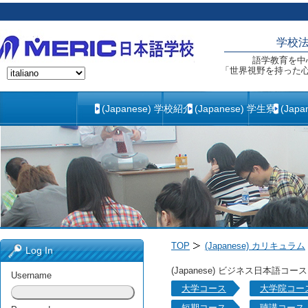
学校
語学教育を中
「世界視野を持った
(Japanese) 学校紹介
(Japanese) 学生寮
(Jap
TOP
(Japanese) カリキュラム
Log In
(Japanese) ビジネス日本語コース
Username
大学コース
大学院コー
短期コース
聴講コース