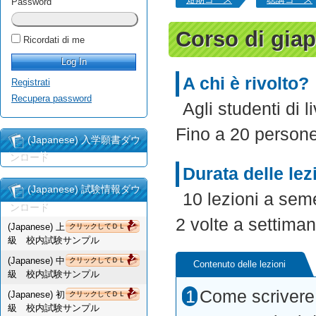
Password
Corso di gia
Ricordati di me
A chi è rivolto?
Registrati
Recupera password
Agli studenti di 
Fino a 20 persone
(Japanese) 入学願書ダウ
ンロード
Durata delle lez
(Japanese) 試験情報ダウ
10 lezioni a sem
ンロード
2 volte a settiman
(Japanese) 上
クリックしてＤＬ
級 校内試験サンプル
(Japanese) 中
クリックしてＤＬ
Contenuto delle lezioni
級 校内試験サンプル
Come scrivere i
(Japanese) 初
クリックしてＤＬ
級 校内試験サンプル