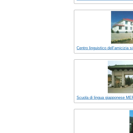
Centro linguistico dell’amicizia 
Scuola di lingua giapponese MER