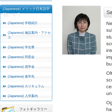
(Japanese) メリック日本語学
Sa
校について
Ne
(Japanese) 学校紹介
su
(Japanese) 施設案内・アクセ
st
ス
sc
(Japanese) 学生寮
in
im
(Japanese) 同窓会
bu
(Japanese) 奨学金
Ol
(Japanese) 進学先
sc
ce
(Japanese) カリキュラム
un
(Japanese) 入学案内
Og
ha
フォトギャラリー