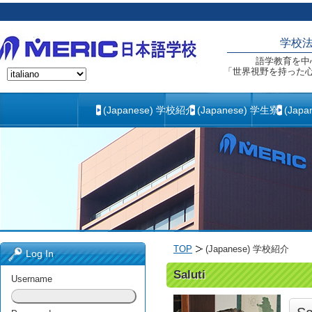
学校
語学教育を中
「世界視野を持った
(Japanese) 学校紹介
(Japanese) 学生寮
(Jap
TOP
(Japanese) 学校紹介
Log In
Saluti
Username