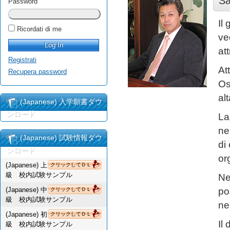
Sa
Password
Il
Ricordati di me
ve
at
Registrati
At
Recupera password
Os
al
(Japanese) 入学願書ダウ
ンロード
La
ne
(Japanese) 試験情報ダウ
di
ンロード
or
(Japanese) 上
クリックしてＤＬ
級 校内試験サンプル
Ne
(Japanese) 中
po
クリックしてＤＬ
級 校内試験サンプル
ne
(Japanese) 初
クリックしてＤＬ
Il
級 校内試験サンプル