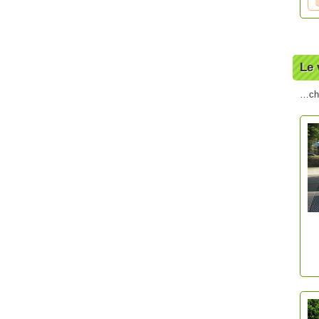
Le 
…che