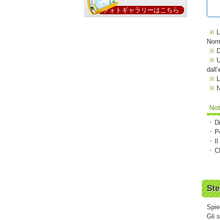
フォトギャラリーはこちら
L
Norm
D
U
dall’
L
N
Not
D
P
I
C
Ste
Spie
Gli 