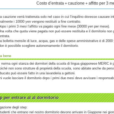
Costo d’entrata＋cauzione＋affitto per 3 m
a cauzione verrà trattenuta solo nel caso in cui l’inquilino dovesse causare 
almente i 10000 yen vengono restituiti a fine contratto.
opo i primi 3 mesi l’affitto va pagato ogni fine mese (30000 yen per mese).
na volta che quota viene pagata non può essere restituita e il dormitorio non 
entrata.
a bolletta mensile di luce, acqua, gas e delle spese amministrative è di 2000
on è possibile scegliere autonomamente il dormitorio.
a bene
i norma ogni stanza dei dormitori della scuola di lingua giapponese MERIC è 
oiché non sono strutture di proprietà della scuola, sono abitate anche da per
l bucato può essere fatto in una lavanderia a gettoni.
hi vuole lasciare il dormitorio dopo i primi due mesi deve avvisare i responsab
p per entrare al al dormitorio
gazione degli step:
studenti che entrano nel nostro dormitorio devono arrivare in Giappone nei giorni