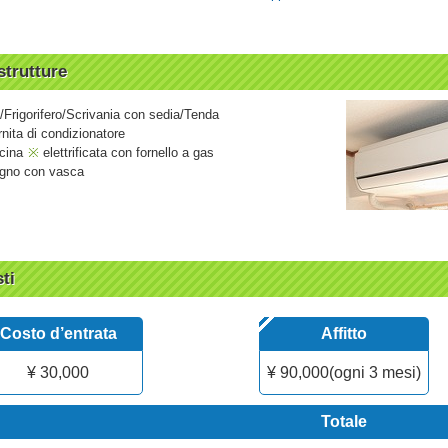
strutture
/Frigorifero/Scrivania con sedia/Tenda
rnita di condizionatore
cina
elettrificata con fornello a gas
gno con vasca
ti
Costo d’entrata
Affitto
¥ 30,000
¥ 90,000(ogni 3 mesi)
Totale