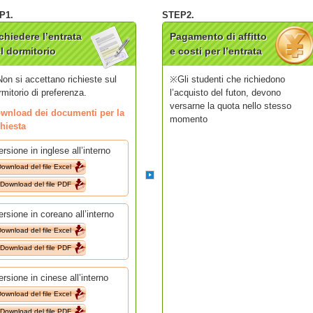
chiedere l’entrata
Pagamento di affitto
l dormitorio
e costi per l’entrata
on si accettano richieste sul
※Gli studenti che richiedono
rmitorio di preferenza.
l’acquisto del futon, devono
versarne la quota nello stesso
wnload dei documenti per la
momento
chiesta
ersione in inglese all’interno
ownload del file Excel
Download del file PDF
ersione in coreano all’interno
ownload del file Excel
Download del file PDF
ersione in cinese all’interno
ownload del file Excel
Download del file PDF