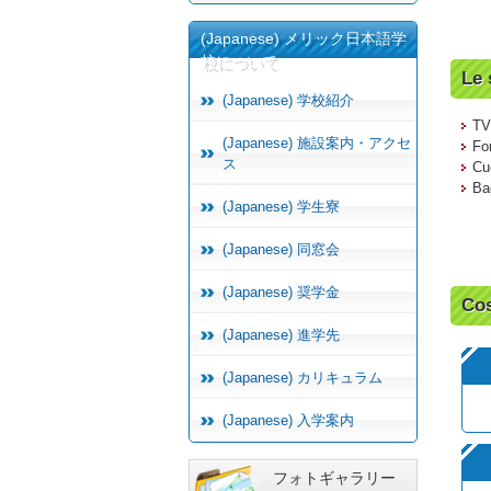
(Japanese) メリック日本語学
校について
Le 
(Japanese) 学校紹介
TV
(Japanese) 施設案内・アクセ
Fo
ス
Cu
Ba
(Japanese) 学生寮
(Japanese) 同窓会
(Japanese) 奨学金
Cos
(Japanese) 進学先
(Japanese) カリキュラム
(Japanese) 入学案内
フォトギャラリー