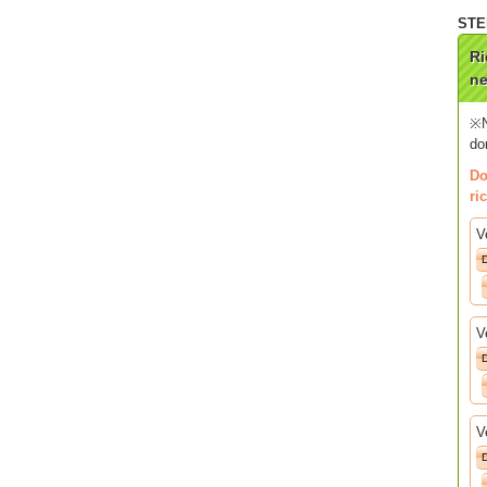
Ri
ne
※N
do
Do
ri
V
D
V
D
V
D