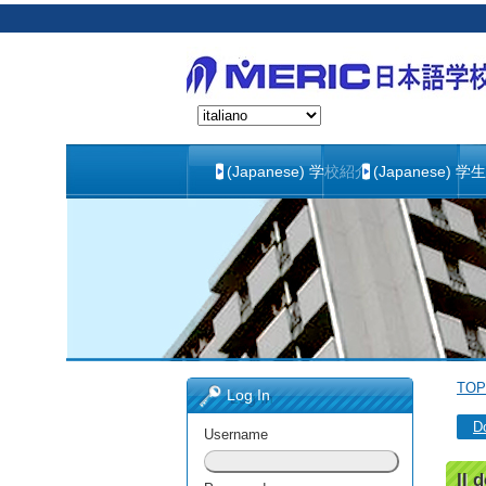
(Japanese) 学校紹介
(Japanese) 学
TOP
Log In
Do
Username
Il 