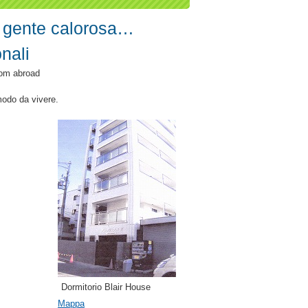
a gente calorosa…
nali
rom abroad
omodo da vivere.
Dormitorio Blair House
Mappa