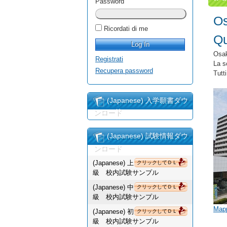
Password
Os
Ricordati di me
Qu
Osak
Registrati
La s
Recupera password
Tutt
(Japanese) 入学願書ダウ
ンロード
(Japanese) 試験情報ダウ
ンロード
(Japanese) 上
クリックしてＤＬ
級 校内試験サンプル
(Japanese) 中
クリックしてＤＬ
級 校内試験サンプル
Map
(Japanese) 初
クリックしてＤＬ
級 校内試験サンプル