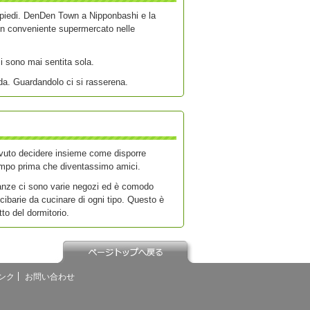
a piedi. DenDen Town a Nipponbashi e la
 un conveniente supermercato nelle
i sono mai sentita sola.
nda. Guardandolo ci si rasserena.
ovuto decidere insieme come disporre
empo prima che diventassimo amici.
cinanze ci sono varie negozi ed è comodo
cibarie da cucinare di ogni tipo. Questo è
to del dormitorio.
ンク
お問い合わせ