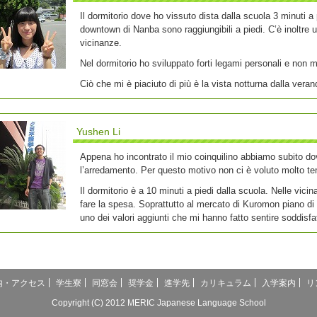
Il dormitorio dove ho vissuto dista dalla scuola 3 minuti 
downtown di Nanba sono raggiungibili a piedi. C’è inoltre
vicinanze.
Nel dormitorio ho sviluppato forti legami personali e non m
Ciò che mi è piaciuto di più è la vista notturna dalla vera
Yushen Li
Appena ho incontrato il mio coinquilino abbiamo subito d
l’arredamento. Per questo motivo non ci è voluto molto t
Il dormitorio è a 10 minuti a piedi dalla scuola. Nelle vi
fare la spesa. Soprattutto al mercato di Kuromon piano di 
uno dei valori aggiunti che mi hanno fatto sentire soddisfat
内・アクセス
学生寮
同窓会
奨学金
進学先
カリキュラム
入学案内
リ
Copyright (C) 2012 MERIC Japanese Language School