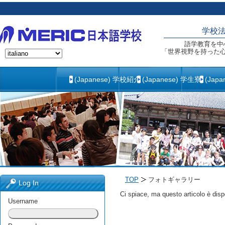
学校
語学教育を中
「世界視野を持った
(Japanese) 学校紹介
(Japanese) 学生寮
(Jap
TOP
フォトギャラリー
Log In
Ci spiace, ma questo articolo è disp
Username