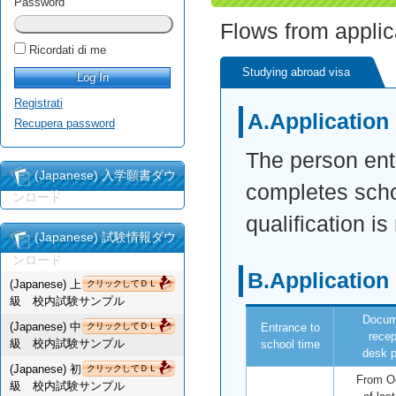
Password
Flows from applic
Ricordati di me
Studying abroad visa
Registrati
A.Application 
Recupera password
The person ente
(Japanese) 入学願書ダウ
completes scho
ンロード
qualification i
(Japanese) 試験情報ダウ
ンロード
B.Application
(Japanese) 上
クリックしてＤＬ
級 校内試験サンプル
Docum
(Japanese) 中
クリックしてＤＬ
Entrance to
recep
級 校内試験サンプル
school time
desk p
(Japanese) 初
クリックしてＤＬ
From O
級 校内試験サンプル