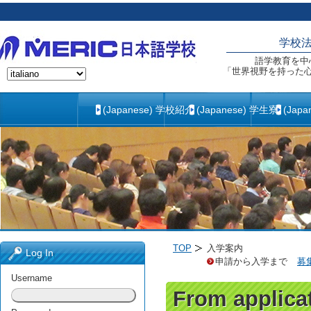
学校
語学教育を中
「世界視野を持った
(Japanese) 学校紹介
(Japanese) 学生寮
(Jap
TOP
入学案内
Log In
申請から入学まで
募
Username
From applicat