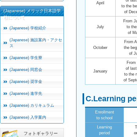
of las
April
to the b
(Japanese) メリック日本語学
of Dec
校について
From J
July
to th
(Japanese) 学校紹介
of M
(Japanese) 施設案内・アクセ
From Ap
ス
October
the beg
of J
(Japanese) 学生寮
From 
of las
(Japanese) 同窓会
January
to the 
of Sep
(Japanese) 奨学金
(Japanese) 進学先
C.Learning pe
(Japanese) カリキュラム
Enrollment
(Japanese) 入学案内
to school
Learning
T
period
o
フォトギャラリー