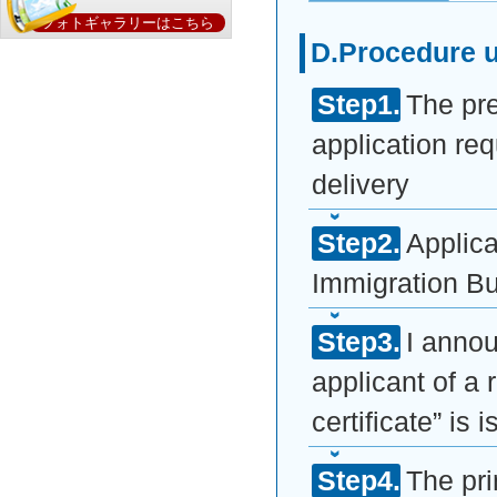
フォトギャラリーはこちら
D.Procedure un
The pre
application re
delivery
Applica
Immigration Bu
I annou
applicant of a 
certificate” is 
The pr