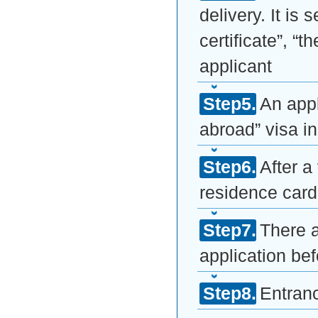
delivery. It is
certificate”, “
applicant
An appl
abroad” visa 
After a
residence card 
There a
application be
Entranc