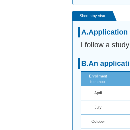
Short-stay visa
A.Application 
I follow a stud
B.An applicat
Enrollment
to school
April
July
October