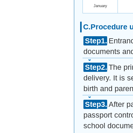
January
C.Procedure un
Entranc
documents and 
The pr
delivery. It is
birth and paren
After p
passport contro
school document