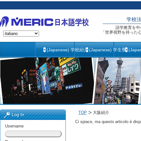
学校
語学教育を中
「世界視野を持った
(Japanese) 学校紹介
(Japanese) 学生寮
(Jap
TOP
大阪紹介
Log In
Ci spiace, ma questo articolo è disp
Username